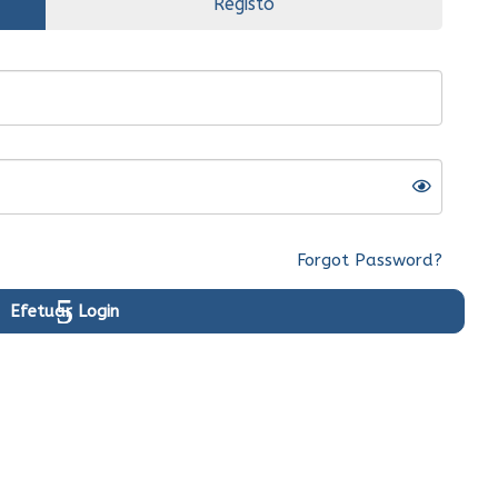
Registo
EPSON
Tinteiro HP 62
Tricolor Original
(C2P06AE)
61.197 Kz
c/ IVA
Forgot Password?
Ver Mais...
Comprar
Efetuar Login
Original
Ent.Imediata