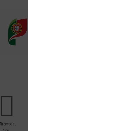
Apoio ao Cliente
Páginas de a

Politicas de 

Original ou 
apoio@sotinteiros.com
Sobre Nós

Contacto
+244 943 020 561
irantes,
a D24