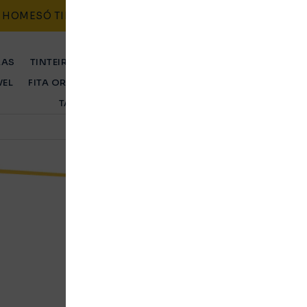
HOME
SÓ TINTEIROS
CONTACTO
BLOG
POLÍTICAS
RAS
TINTEIRO ORIGINAL
TINTEIRO COMPATÍVEL
TONER 
VEL
FITA ORIGINAL
FITA COMPATÍVEL
TAMBOR ORIGINA
TAMBOR COMPATÍVEL
Tinteiro Epson C
T2434 amarelo
Original
Ent. Imediata
4115,36
Kz
Tinteiro compatível Epson, cor amarel
económica com qualidade equivalente 