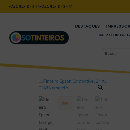
+244 943 020 56
+244 943 020 561
DESTAQUES
IMPRESSO
TONER COMPATÍ