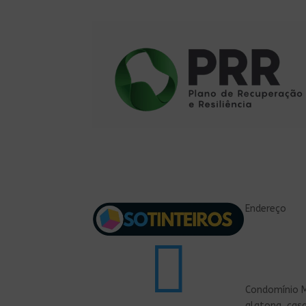
Endereço

Condomínio M
alatona, cas