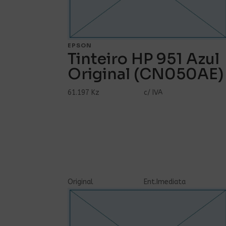
EPSON
Tinteiro HP 951 Azul
Original (CN050AE)
61.197 Kz
c/ IVA
Ver Mais...
Comprar
Original
Ent.Imediata