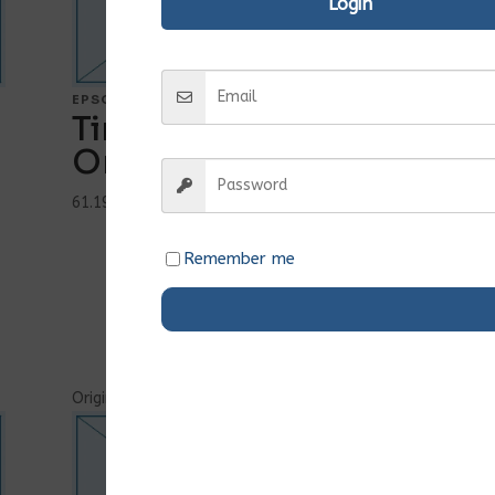
Login
EPSON
Tinteiro HP 62 Preto
Original (C2P04AE)
61.197 Kz
c/ IVA
Ver Mais...
Remember me
Comprar
Original
Ent.Imediata