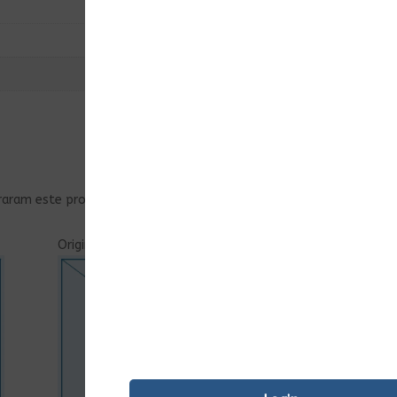
raram este produto podem deixar opinião.
Original
Ent.Imediata