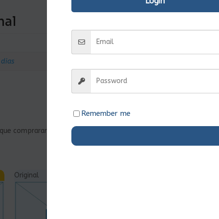
Login
nal
 dias
Remember me
a que compraram este produto podem deixar opinião.
Original
Ent.Imediata
Original
Ent.Imediata
O