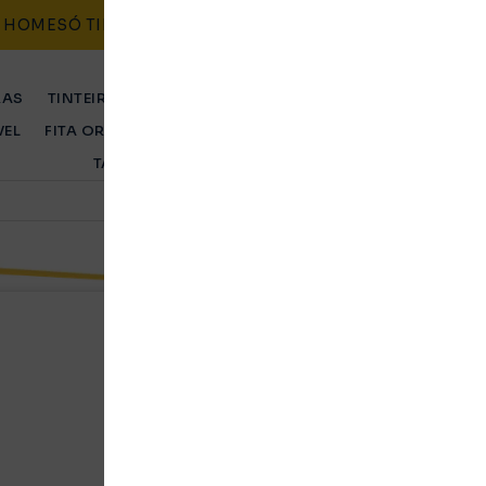
HOME
SÓ TINTEIROS
CONTACTO
BLOG
POLÍTICAS
RAS
TINTEIRO ORIGINAL
TINTEIRO COMPATÍVEL
TONER 
VEL
FITA ORIGINAL
FITA COMPATÍVEL
TAMBOR ORIGINA
TAMBOR COMPATÍVEL
Tinteiro Epson Comp
Original
Ent. Imediata
4115,36
Kz
Tinteiro compatível Epson, cor preto.