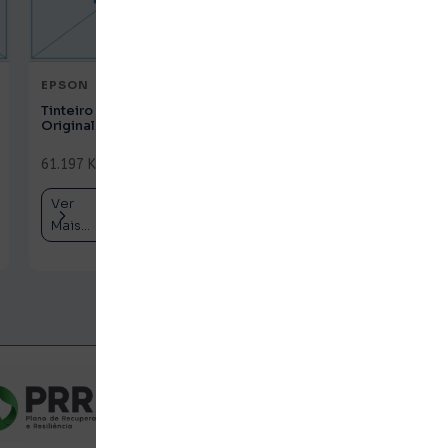
EPSON
EPSON
Tinteiro HP 62 Tricolor
Tinteiro HP 933XL
Original (C2P06AE)
Magenta Original
(CN055AE)
61.197 Kz
c/ IVA
61.197 Kz
c/ IVA
Ver
Comprar
Ver
Comprar
Mais...
Mais...