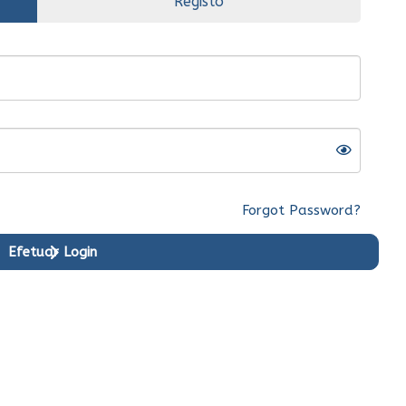
Registo
Forgot Password?
Efetuar Login
riginal
Ent.Imediata
Original
Ent.Imediata