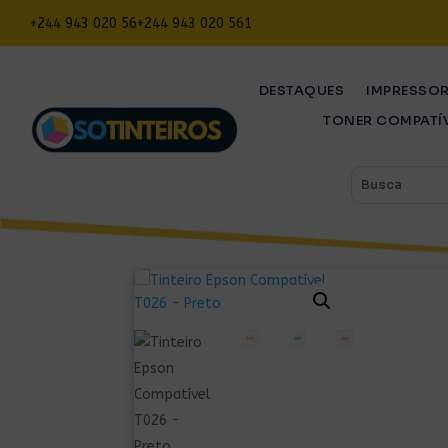
+244 943 020 56
+244 943 020 561
DESTAQUES
IMPRESSO
TONER COMPATÍ