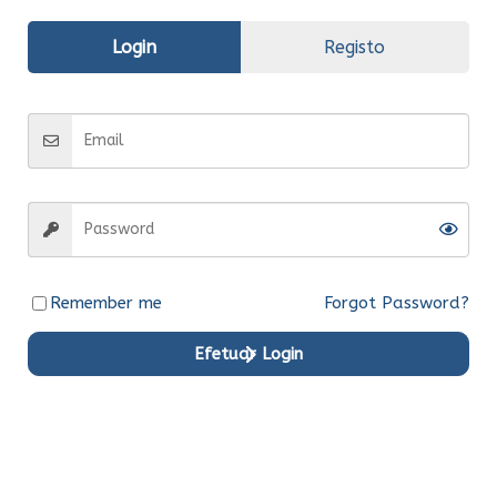
Avaliações (0)
Login
Registo
Informação
adicional
Fabrico
Compatível
Entrega
Entrega em 15 dias
Remember me
Forgot Password?
Efetuar Login
Produtos em Destaque
Original
Original
Original
Original
Original
Original
Ent.Ime
Ent.Ime
Ent.Ime
Ent.Ime
Ent.Ime
Ent.Ime
diata
diata
diata
diata
diata
diata