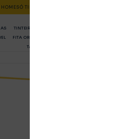
HOME
SÓ TINTEIROS
CONTACTO
BLOG
POLÍTICAS
RAS
TINTEIRO ORIGINAL
TINTEIRO COMPATÍVEL
TONER 
VEL
FITA ORIGINAL
FITA COMPATÍVEL
TAMBOR ORIGINA
TAMBOR COMPATÍVEL
Toner Brother O
Amarelo
Original
Ent. Imediata
396554,80
Kz
Toner laser original Brother, cor amar
uso profissional.