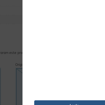
raram este produto podem deixar opinião.
Original
Ent.Imediata