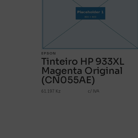
EPSON
Tinteiro HP 933XL
Magenta Original
(CN055AE)
61.197 Kz
c/ IVA
Ver Mais...
Comprar