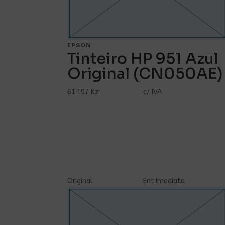
EPSON
Tinteiro HP 951 Azul
Original (CN050AE)
61.197 Kz
c/ IVA
Ver Mais...
Comprar
Original
Ent.Imediata