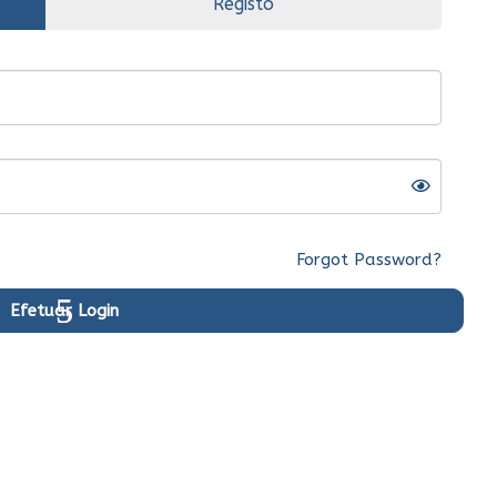
Registo
EPSON
Tinteiro HP 62
Tricolor Original
(C2P06AE)
61.197 Kz
c/ IVA
Forgot Password?
Ver Mais...
Comprar
Efetuar Login
Original
Ent.Imediata