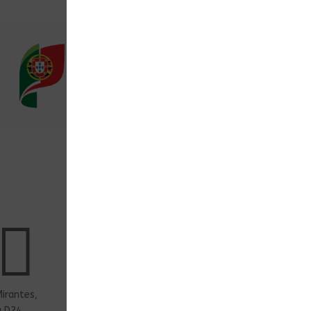
Apoio ao Cliente
Páginas de a

Politicas de 

Original ou 
apoio@sotinteiros.com
Sobre Nós

Contacto
+244 943 020 561
irantes,
a D24