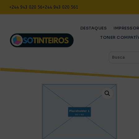
+244 943 020 56
+244 943 020 561
DESTAQUES
IMPRESSO
TONER COMPATÍ