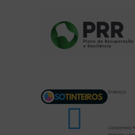
Endereço

Condomínio M
alatona, cas