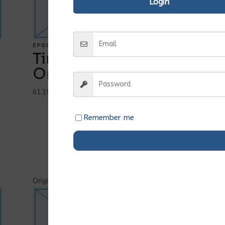
Login
EPSON
Tinteiro HP 62 Preto
Original (C2P04AE)
61.197 Kz
c/ IVA
Ver Mais...
Remember me
Comprar
Original
Ent.Imediata