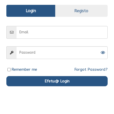
Avaliações (0)
Login
Registo
Informação
adicional
Fabrico
Original
Entrega
Entrega em 15 dias
Remember me
Forgot Password?
Efetuar Login
Produtos em Destaque
Original
Original
Original
Original
Original
Original
Ent.Ime
Ent.Ime
Ent.Ime
Ent.Ime
Ent.Ime
Ent.Ime
diata
diata
diata
diata
diata
diata