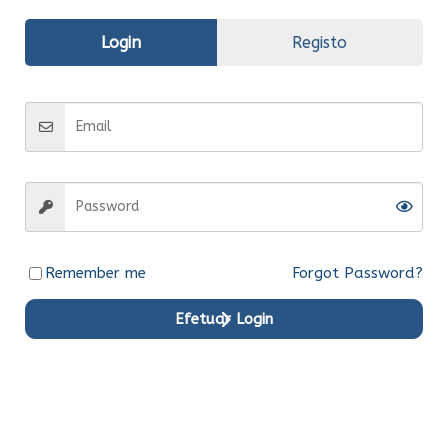
Avaliações (0)
Login
Registo
Informação
adicional
Fabrico
Original
Entrega
Entrega em 15 dias
Remember me
Forgot Password?
Efetuar Login
Produtos em Destaque
Original
Original
Original
Original
Original
Original
Ent.Ime
Ent.Ime
Ent.Ime
Ent.Ime
Ent.Ime
Ent.Ime
diata
diata
diata
diata
diata
diata