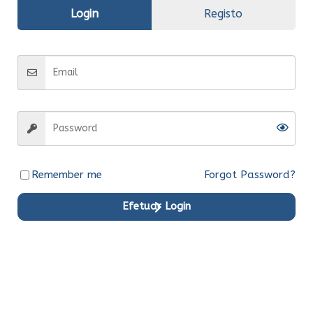
Informação
Login
Registo
adicional
Fabrico
Original
Entrega
Entrega imediata
Remember me
Forgot Password?
Produtos em Destaque
Efetuar Login
Original
Original
Original
Original
Original
Original
Ent.Ime
Ent.Ime
Ent.Ime
Ent.Ime
Ent.Ime
Ent.Ime
diata
diata
diata
diata
diata
diata