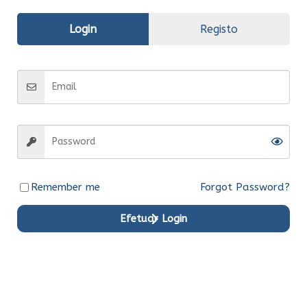
Avaliações (0)
Login
Registo
Informação
adicional
Fabrico
Original
Entrega
Entrega em 15 dias
Remember me
Forgot Password?
Efetuar Login
Produtos em Destaque
Original
Original
Original
Original
Original
Original
Ent.Ime
Ent.Ime
Ent.Ime
Ent.Ime
Ent.Ime
Ent.Ime
diata
diata
diata
diata
diata
diata